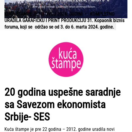
KUĆA ŠTAMPE JE I U OVOJ 2024. GODINI – KOMPLETNO
URADILA GARAFIČKU I PRINT PRODUKCIJU 31. Kopaonik biznis
foruma, koji se održao se od 3. do 6. marta 2024. godine.
20 godina uspešne saradnje
sa Savezom ekonomista
Srbije- SES
Kuća štampe je pre 22 godina – 2012. godine uradila novi