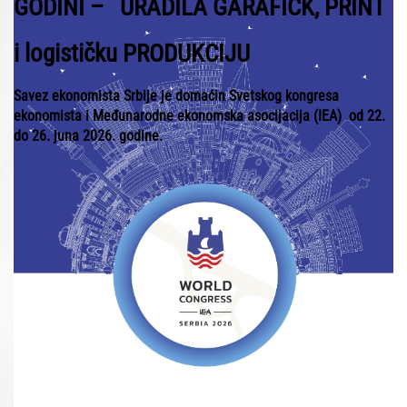
GODINI – URADILA GARAFIČK, PRINT
i logističku PRODUKCIJU
Savez ekonomista Srbije je domaćin Svetskog kongresa
ekonomista i Međunarodne ekonomska asocijacija (IEA) od 22.
do 26. juna 2026. godine.